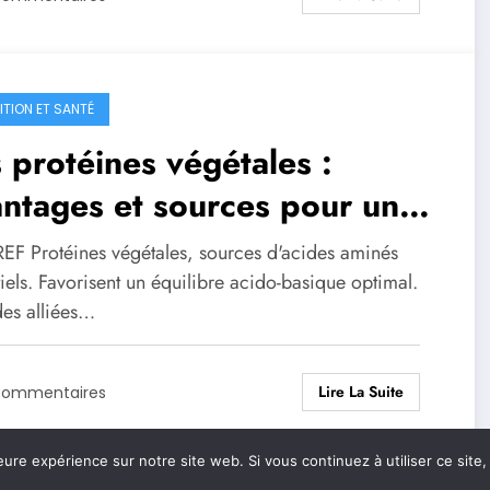
ITION ET SANTÉ
 protéines végétales :
ntages et sources pour une
mentation équilibrée
EF Protéines végétales, sources d'acides aminés
iels. Favorisent un équilibre acido-basique optimal.
es alliées…
Lire La Suite
Commentaires
eure expérience sur notre site web. Si vous continuez à utiliser ce sit