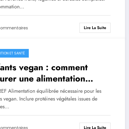
ommation…
Lire La Suite
Commentaires
ITION ET SANTÉ
fants vegan : comment
urer une alimentation
ilibrée et saine
EF Alimentation équilibrée nécessaire pour les
s vegan. Inclure protéines végétales issues de
ses…
Lire La Suite
Commentaires