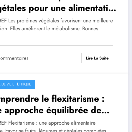
étales pour une alimentation
ne
EF Les protéines végétales favorisent une meilleure
tion. Elles améliorent le métabolisme. Bonnes
…
Lire La Suite
Commentaires
DE VIE ET ÉTHIQUE
prendre le flexitarisme :
 approche équilibrée de
limentation
EF Flexitarisme : une approche alimentaire
le. Favorise fruits, légumes et céréales complètes.