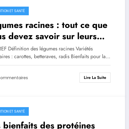
ITION ET SANTÉ
umes racines : tout ce que
s devez savoir sur leurs
nfaits et variétés
EF Définition des légumes racines Variétés
ires : carottes, betteraves, radis Bienfaits pour la…
Lire La Suite
Commentaires
ITION ET SANTÉ
 bienfaits des protéines