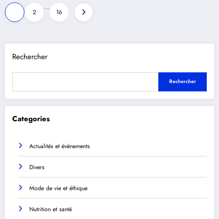
Pagination
…
1
2
16
des
publications
Rechercher
Rechercher
Categories
Actualités et événements
Divers
Mode de vie et éthique
Nutrition et santé