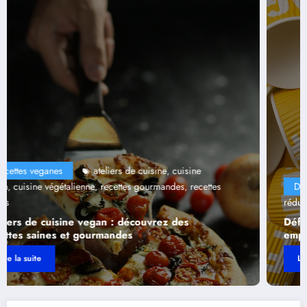
Divers
défi sans plastique
écologie au quotidien
,
,
réduire empreinte écologique
vie durable
zéro déchet
,
,
Défi sans plastique : comment réduire votre
empreinte écologique au quotidien
Lire la suite