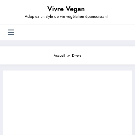
Aller
Vivre Vegan
au
contenu
Adoptez un style de vie végétalien épanouissant
Accueil
Divers