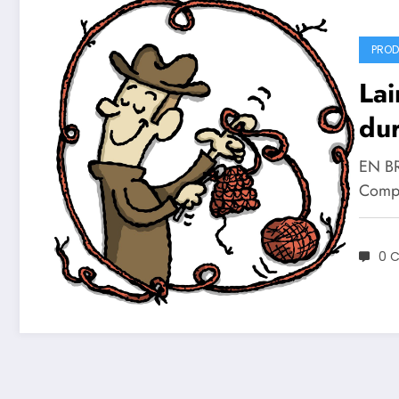
PROD
Lai
dur
EN BRE
Compa
0 