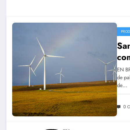
PROD
San
com
du
EN BRE
de pa
de…
0 