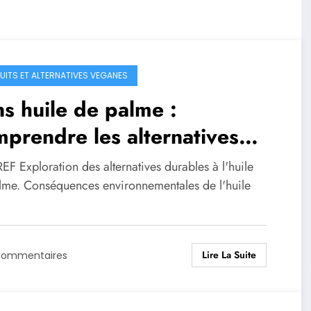
UITS ET ALTERNATIVES VEGANES
s huile de palme :
prendre les alternatives
rables
F Exploration des alternatives durables à l'huile
lme. Conséquences environnementales de l'huile
Lire La Suite
Commentaires