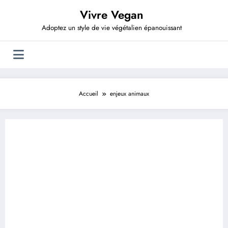
Aller
Vivre Vegan
au
contenu
Adoptez un style de vie végétalien épanouissant
Accueil
enjeux animaux