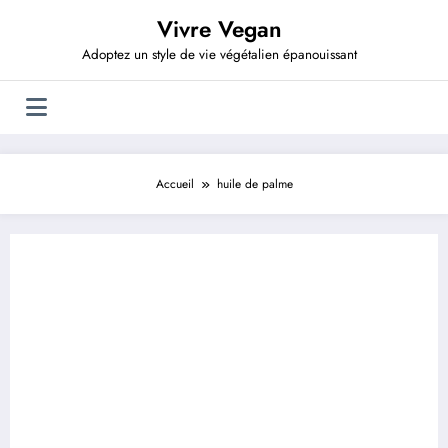
Aller
Vivre Vegan
au
contenu
Adoptez un style de vie végétalien épanouissant
Accueil
huile de palme