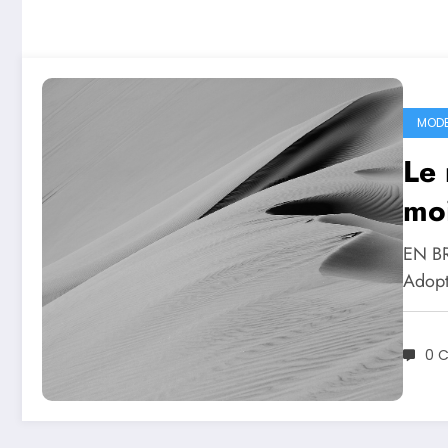
MODE 
Le 
moi
EN BR
Adopt
0 