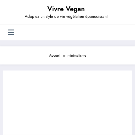
Aller
Vivre Vegan
au
contenu
Adoptez un style de vie végétalien épanouissant
Accueil
minimalisme