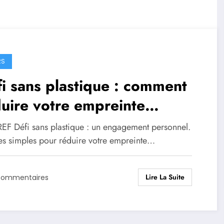
RS
i sans plastique : comment
uire votre empreinte
logique au quotidien
EF Défi sans plastique : un engagement personnel.
es simples pour réduire votre empreinte…
Lire La Suite
Commentaires