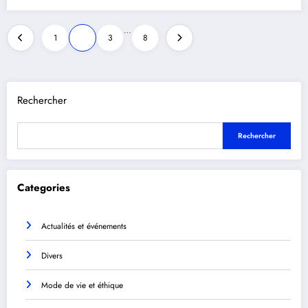
Pagination
…
1
2
3
8
des
publications
Rechercher
Rechercher
Categories
Actualités et événements
Divers
Mode de vie et éthique