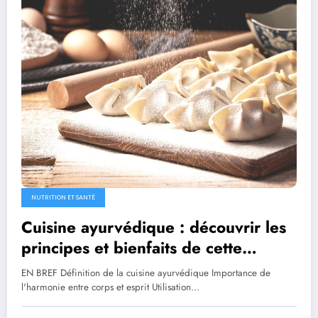
NUTRITION ET SANTÉ
Cuisine ayurvédique : découvrir les
principes et bienfaits de cette
approche alimentaire
EN BREF Définition de la cuisine ayurvédique Importance de
l'harmonie entre corps et esprit Utilisation…