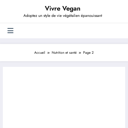
Aller
Vivre Vegan
au
contenu
Adoptez un style de vie végétalien épanouissant
Accueil
Nutrition et santé
Page 2