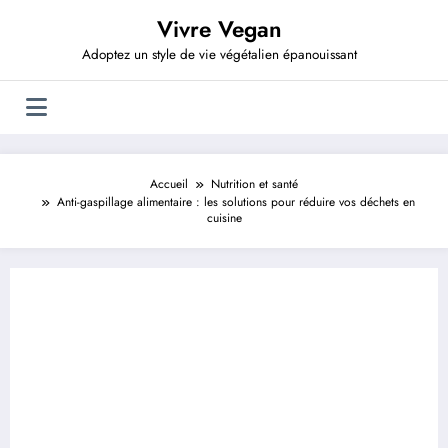
Aller
Vivre Vegan
au
contenu
Adoptez un style de vie végétalien épanouissant
Accueil
Nutrition et santé
Anti-gaspillage alimentaire : les solutions pour réduire vos déchets en
cuisine