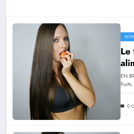
NUTR
Le 
ali
EN BR
fruit
0 