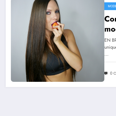
MODE 
Com
mod
EN BR
uniqu
…
0 