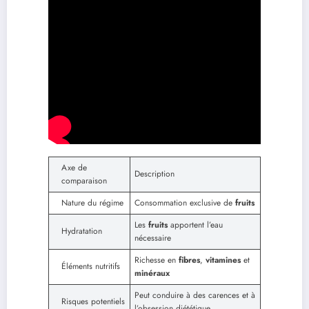
Axe de
Description
comparaison
Nature du régime
Consommation exclusive de
fruits
Les
fruits
apportent l’eau
Hydratation
nécessaire
Richesse en
fibres
,
vitamines
et
Éléments nutritifs
minéraux
Peut conduire à des carences et à
Risques potentiels
l’obsession diététique