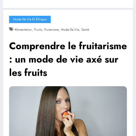
Mode De Vie Et Éthique
,
,
,
,
Alimentation
Fruits
Frutarisme
Mode De Vie
Santé
Comprendre le fruitarisme
: un mode de vie axé sur
les fruits