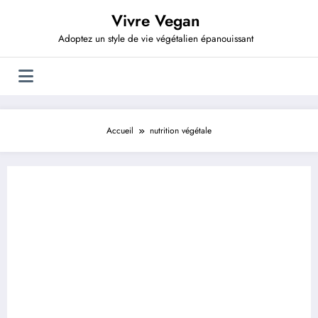
Aller
Vivre Vegan
au
contenu
Adoptez un style de vie végétalien épanouissant
Accueil
nutrition végétale