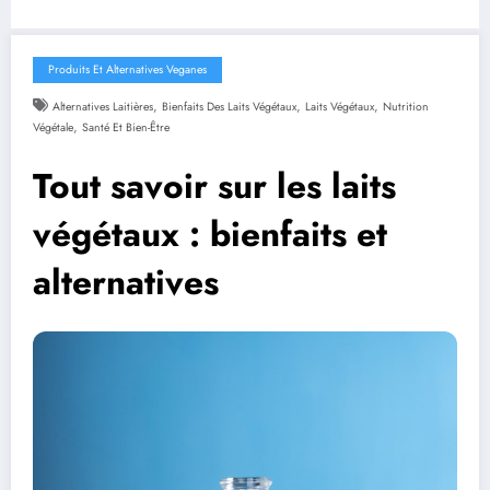
Produits Et Alternatives Veganes
,
,
,
Alternatives Laitières
Bienfaits Des Laits Végétaux
Laits Végétaux
Nutrition
,
Végétale
Santé Et Bien-Être
Tout savoir sur les laits
végétaux : bienfaits et
alternatives