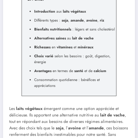
Introduction
aux
laits végétaux
Différents types :
soja
,
amande
,
avoine
,
riz
Bienfaits nutritionnels
: légers et sans cholestérol
Alternatives saines
au
lait de vache
Richesses
en
vitamines
et
minéraux
Choix varié
selon les besoins : goût, digestion,
énergie
Avantages
en termes de
santé
et de
calcium
Consommation quotidienne : bénéfices et
appréciations
Les
laits végétaux
émergent comme une option appréciée et
délicieuse. Ils apportent une alternative nutritive au
lait de vache
,
tout en répondant aux besoins de diverses régimes alimentaires.
Avec des choix tels que le
soja
, l’
avoine
et l’
amande
, ces boissons
renferment des bienfaits inestimables pour notre santé. Sans