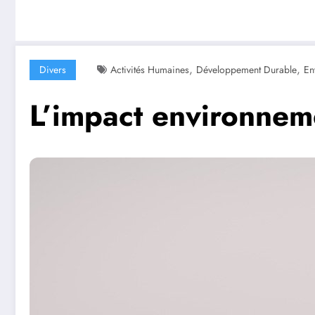
,
,
Divers
Activités Humaines
Développement Durable
En
L’impact environneme