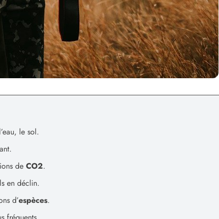
l’eau, le sol.
ant.
ions de
CO2
.
ols en déclin.
ons d’
espèces
.
s fréquents.