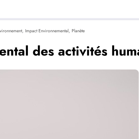
,
,
vironnement
Impact Environnemental
Planète
ntal des activités huma