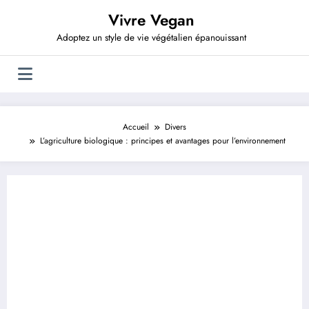
Aller
Vivre Vegan
au
contenu
Adoptez un style de vie végétalien épanouissant
Accueil
Divers
L’agriculture biologique : principes et avantages pour l’environnement