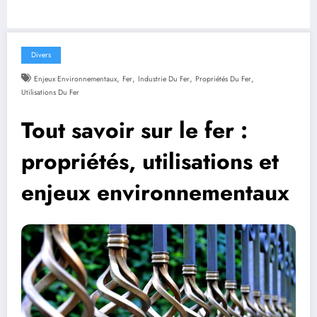
Divers
,
,
,
,
Enjeux Environnementaux
Fer
Industrie Du Fer
Propriétés Du Fer
Utilisations Du Fer
Tout savoir sur le fer :
propriétés, utilisations et
enjeux environnementaux