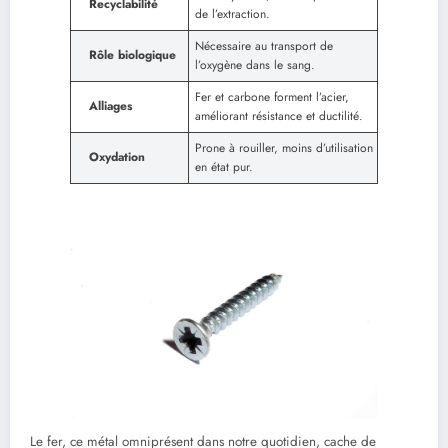
Recyclabilité
de l’extraction.
Nécessaire au transport de
Rôle biologique
l’oxygène dans le sang.
Fer et carbone forment l’acier,
Alliages
améliorant résistance et ductilité.
Prone à rouiller, moins d’utilisation
Oxydation
en état pur.
Le fer, ce métal omniprésent dans notre quotidien, cache de