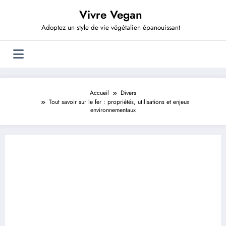
Aller
Vivre Vegan
au
contenu
Adoptez un style de vie végétalien épanouissant
Accueil
Divers
Tout savoir sur le fer : propriétés, utilisations et enjeux
environnementaux