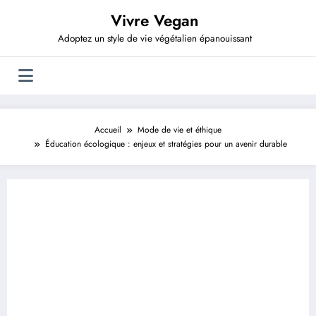
Aller
Vivre Vegan
au
contenu
Adoptez un style de vie végétalien épanouissant
Accueil
Mode de vie et éthique
Éducation écologique : enjeux et stratégies pour un avenir durable