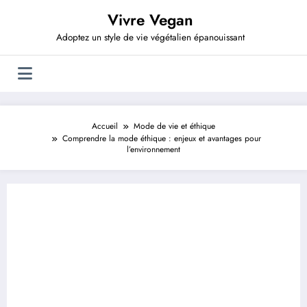
Aller
Vivre Vegan
au
contenu
Adoptez un style de vie végétalien épanouissant
Accueil
Mode de vie et éthique
Comprendre la mode éthique : enjeux et avantages pour
l’environnement