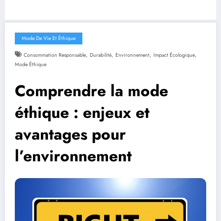
Mode De Vie Et Éthique
,
,
,
,
Consommation Responsable
Durabilité
Environnement
Impact Écologique
Mode Éthique
Comprendre la mode
éthique : enjeux et
avantages pour
l’environnement