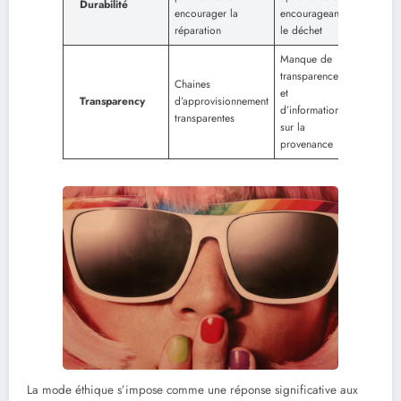
Durabilité
encourager la
encourageant
réparation
le déchet
Manque de
transparence
Chaines
et
Transparency
d’approvisionnement
d’information
transparentes
sur la
provenance
La mode éthique s’impose comme une réponse significative aux