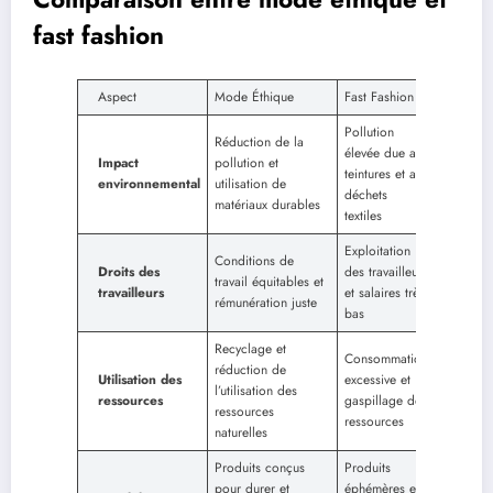
fast fashion
Aspect
Mode Éthique
Fast Fashion
Pollution
Réduction de la
élevée due aux
Impact
pollution et
teintures et aux
environnemental
utilisation de
déchets
matériaux durables
textiles
Exploitation
Conditions de
Droits des
des travailleurs
travail équitables et
travailleurs
et salaires très
rémunération juste
bas
Recyclage et
Consommation
réduction de
Utilisation des
excessive et
l’utilisation des
ressources
gaspillage de
ressources
ressources
naturelles
Produits conçus
Produits
pour durer et
éphémères et