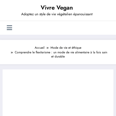
Aller
Vivre Vegan
au
contenu
Adoptez un style de vie végétalien épanouissant
Accueil
Mode de vie et éthique
Comprendre le flexitarisme : un mode de vie alimentaire à la fois sain
et durable