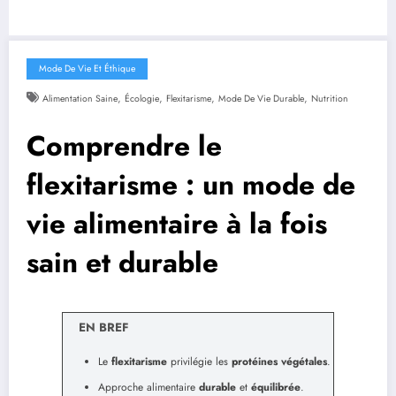
Mode De Vie Et Éthique
,
,
,
,
Alimentation Saine
Écologie
Flexitarisme
Mode De Vie Durable
Nutrition
Comprendre le
flexitarisme : un mode de
vie alimentaire à la fois
sain et durable
EN BREF
Le
flexitarisme
privilégie les
protéines végétales
.
Approche alimentaire
durable
et
équilibrée
.