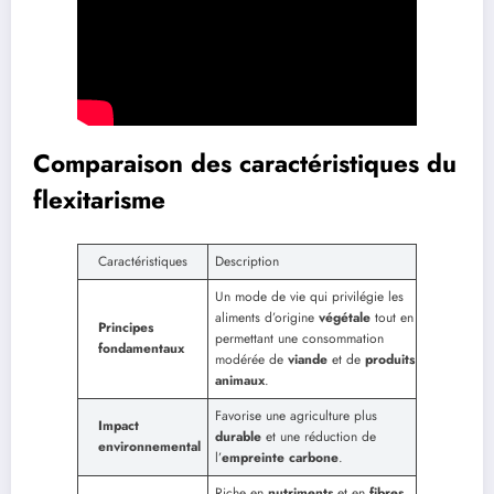
Comparaison des caractéristiques du
flexitarisme
Caractéristiques
Description
Un mode de vie qui privilégie les
aliments d’origine
végétale
tout en
Principes
permettant une consommation
fondamentaux
modérée de
viande
et de
produits
animaux
.
Favorise une agriculture plus
Impact
durable
et une réduction de
environnemental
l’
empreinte carbone
.
Riche en
nutriments
et en
fibres
,