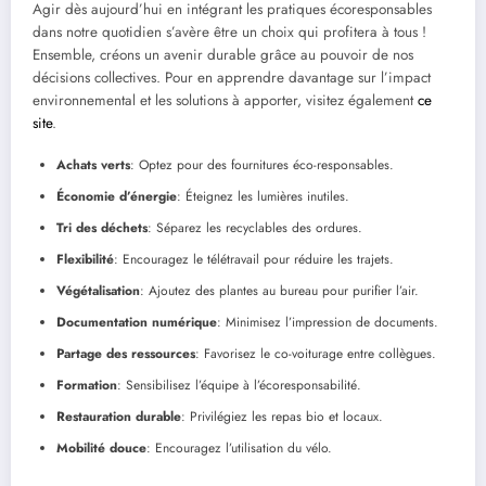
Agir dès aujourd’hui en intégrant les pratiques écoresponsables
dans notre quotidien s’avère être un choix qui profitera à tous !
Ensemble, créons un avenir durable grâce au pouvoir de nos
décisions collectives. Pour en apprendre davantage sur l’impact
environnemental et les solutions à apporter, visitez également
ce
site
.
Achats verts
: Optez pour des fournitures éco-responsables.
Économie d’énergie
: Éteignez les lumières inutiles.
Tri des déchets
: Séparez les recyclables des ordures.
Flexibilité
: Encouragez le télétravail pour réduire les trajets.
Végétalisation
: Ajoutez des plantes au bureau pour purifier l’air.
Documentation numérique
: Minimisez l’impression de documents.
Partage des ressources
: Favorisez le co-voiturage entre collègues.
Formation
: Sensibilisez l’équipe à l’écoresponsabilité.
Restauration durable
: Privilégiez les repas bio et locaux.
Mobilité douce
: Encouragez l’utilisation du vélo.