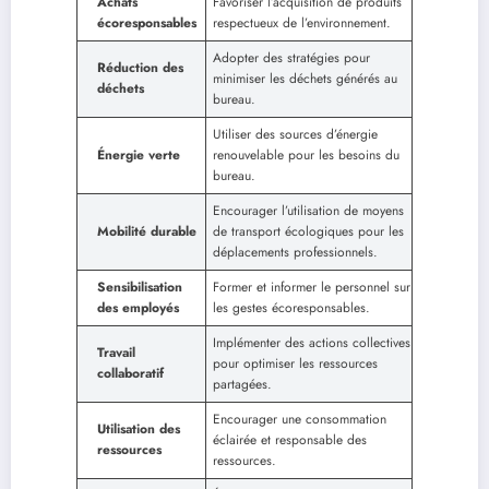
Achats
Favoriser l’acquisition de produits
écoresponsables
respectueux de l’environnement.
Adopter des stratégies pour
Réduction des
minimiser les déchets générés au
déchets
bureau.
Utiliser des sources d’énergie
Énergie verte
renouvelable pour les besoins du
bureau.
Encourager l’utilisation de moyens
Mobilité durable
de transport écologiques pour les
déplacements professionnels.
Sensibilisation
Former et informer le personnel sur
des employés
les gestes écoresponsables.
Implémenter des actions collectives
Travail
pour optimiser les ressources
collaboratif
partagées.
Encourager une consommation
Utilisation des
éclairée et responsable des
ressources
ressources.