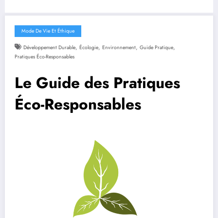
Mode De Vie Et Éthique
,
,
,
,
Développement Durable
Écologie
Environnement
Guide Pratique
Pratiques Éco-Responsables
Le Guide des Pratiques
Éco-Responsables