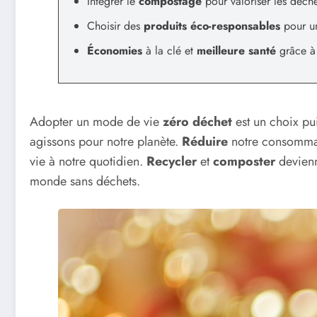
Intégrer le
compostage
pour valoriser les déch
Choisir des
produits éco-responsables
pour un
Économies
à la clé et
meilleure santé
grâce à 
Adopter un mode de vie
zéro déchet
est un choix pu
agissons pour notre planète.
Réduire
notre consomma
vie à notre quotidien.
Recycler
et
composter
devienn
monde sans déchets.