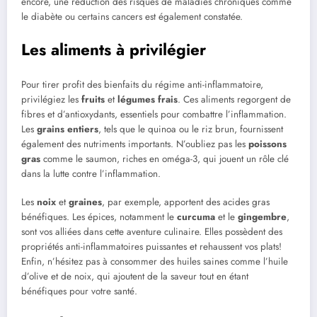
encore, une réduction des risques de maladies chroniques comme
le diabète ou certains cancers est également constatée.
Les aliments à privilégier
Pour tirer profit des bienfaits du régime anti-inflammatoire,
privilégiez les
fruits
et
légumes frais
. Ces aliments regorgent de
fibres et d’antioxydants, essentiels pour combattre l’inflammation.
Les
grains entiers
, tels que le quinoa ou le riz brun, fournissent
également des nutriments importants. N’oubliez pas les
poissons
gras
comme le saumon, riches en oméga-3, qui jouent un rôle clé
dans la lutte contre l’inflammation.
Les
noix
et
graines
, par exemple, apportent des acides gras
bénéfiques. Les épices, notamment le
curcuma
et le
gingembre
,
sont vos alliées dans cette aventure culinaire. Elles possèdent des
propriétés anti-inflammatoires puissantes et rehaussent vos plats!
Enfin, n’hésitez pas à consommer des huiles saines comme l’huile
d’olive et de noix, qui ajoutent de la saveur tout en étant
bénéfiques pour votre santé.