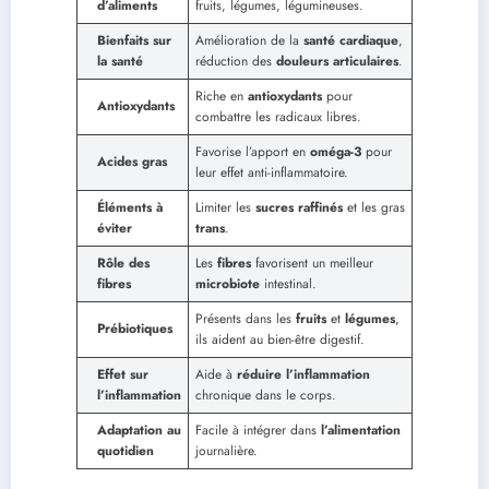
d’aliments
fruits, légumes, légumineuses.
Bienfaits sur
Amélioration de la
santé cardiaque
,
la santé
réduction des
douleurs articulaires
.
Riche en
antioxydants
pour
Antioxydants
combattre les radicaux libres.
Favorise l’apport en
oméga-3
pour
Acides gras
leur effet anti-inflammatoire.
Éléments à
Limiter les
sucres raffinés
et les gras
éviter
trans
.
Rôle des
Les
fibres
favorisent un meilleur
fibres
microbiote
intestinal.
Présents dans les
fruits
et
légumes
,
Prébiotiques
ils aident au bien-être digestif.
Effet sur
Aide à
réduire l’inflammation
l’inflammation
chronique dans le corps.
Adaptation au
Facile à intégrer dans
l’alimentation
quotidien
journalière.