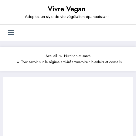
Aller
Vivre Vegan
au
contenu
Adoptez un style de vie végétalien épanouissant
Accueil
Nutrition et santé
Tout savoir sur le régime anti-inflammatoire : bienfaits et conseils