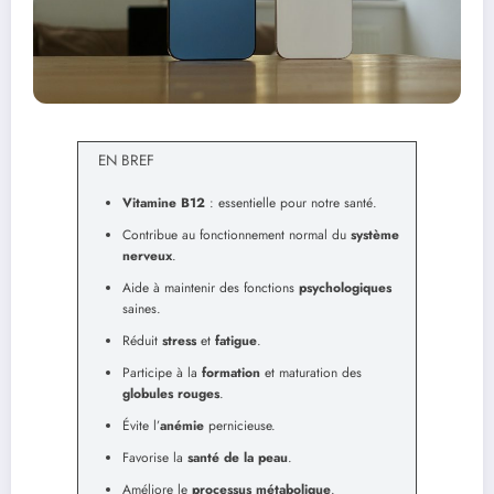
EN BREF
Vitamine B12
: essentielle pour notre santé.
Contribue au fonctionnement normal du
système
nerveux
.
Aide à maintenir des fonctions
psychologiques
saines.
Réduit
stress
et
fatigue
.
Participe à la
formation
et maturation des
globules rouges
.
Évite l’
anémie
pernicieuse.
Favorise la
santé de la peau
.
Améliore le
processus métabolique
.