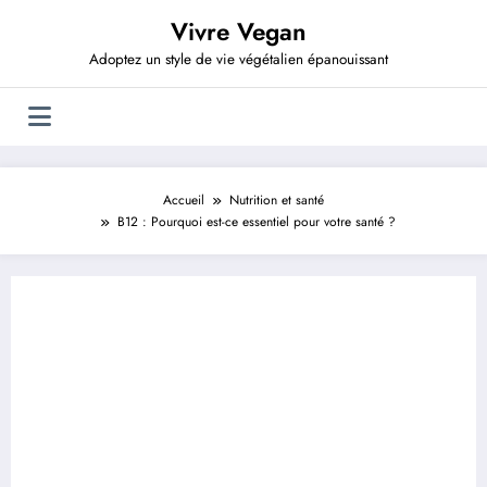
Aller
Vivre Vegan
au
contenu
Adoptez un style de vie végétalien épanouissant
Accueil
Nutrition et santé
B12 : Pourquoi est-ce essentiel pour votre santé ?