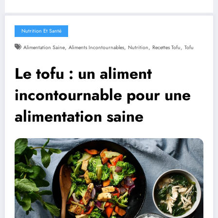
Nutrition Et Santé
,
,
,
,
Alimentation Saine
Aliments Incontournables
Nutrition
Recettes Tofu
Tofu
Le tofu : un aliment
incontournable pour une
alimentation saine