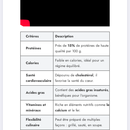
Critères
Description
Près de
15%
de protéines de haute
Protéines
qualité par 100 g.
Faible en calories, idéal pour un
Calories
régime équilibré.
Santé
Dépourvu de
cholestérol
, il
cardiovasculaire
favorise la santé du cœur.
Contient des
acides gras insaturés
,
Acides gras
bénéfiques pour l’organisme.
Vitamines et
Riche en éléments nutritifs comme
le
minéraux
calcium
et le fer.
Flexibilité
Peut être préparé de multiples
culinaire
façons : grillé, sauté, en soupe.