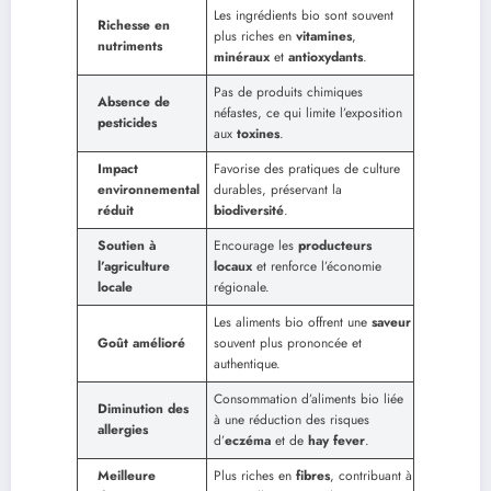
Les ingrédients bio sont souvent
Richesse en
plus riches en
vitamines
,
nutriments
minéraux
et
antioxydants
.
Pas de produits chimiques
Absence de
néfastes, ce qui limite l’exposition
pesticides
aux
toxines
.
Impact
Favorise des pratiques de culture
environnemental
durables, préservant la
réduit
biodiversité
.
Soutien à
Encourage les
producteurs
l’agriculture
locaux
et renforce l’économie
locale
régionale.
Les aliments bio offrent une
saveur
Goût amélioré
souvent plus prononcée et
authentique.
Consommation d’aliments bio liée
Diminution des
à une réduction des risques
allergies
d’
eczéma
et de
hay fever
.
Meilleure
Plus riches en
fibres
, contribuant à