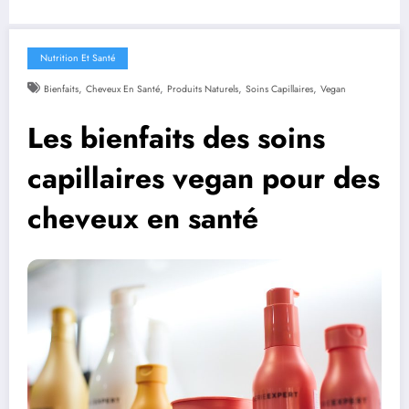
Nutrition Et Santé
,
,
,
,
Bienfaits
Cheveux En Santé
Produits Naturels
Soins Capillaires
Vegan
Les bienfaits des soins
capillaires vegan pour des
cheveux en santé