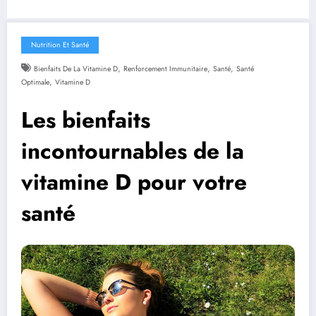
Nutrition Et Santé
,
,
,
Bienfaits De La Vitamine D
Renforcement Immunitaire
Santé
Santé
,
Optimale
Vitamine D
Les bienfaits
incontournables de la
vitamine D pour votre
santé