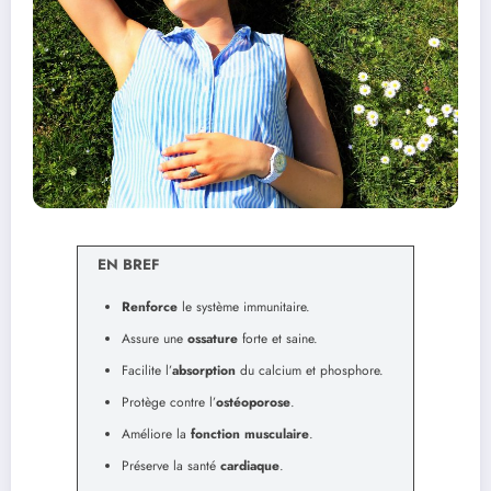
EN BREF
Renforce
le système immunitaire.
Assure une
ossature
forte et saine.
Facilite l’
absorption
du calcium et phosphore.
Protège contre l’
ostéoporose
.
Améliore la
fonction musculaire
.
Préserve la santé
cardiaque
.