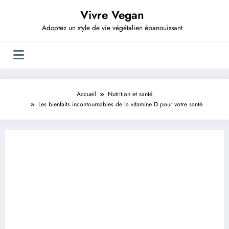
Aller
Vivre Vegan
au
contenu
Adoptez un style de vie végétalien épanouissant
Accueil
Nutrition et santé
Les bienfaits incontournables de la vitamine D pour votre santé