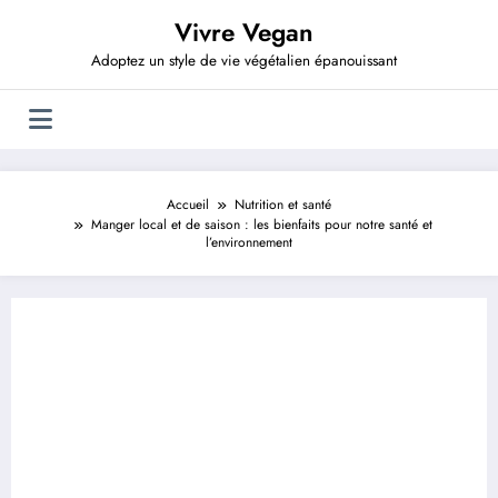
Aller
Vivre Vegan
au
contenu
Adoptez un style de vie végétalien épanouissant
Accueil
Nutrition et santé
Manger local et de saison : les bienfaits pour notre santé et
l’environnement