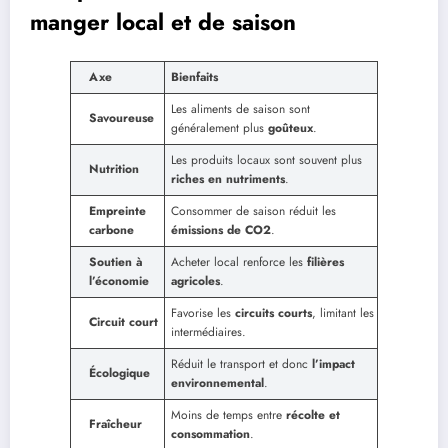
manger local et de saison
Axe
Bienfaits
Les aliments de saison sont
Savoureuse
généralement plus
goûteux
.
Les produits locaux sont souvent plus
Nutrition
riches en nutriments
.
Empreinte
Consommer de saison réduit les
carbone
émissions de CO2
.
Soutien à
Acheter local renforce les
filières
l’économie
agricoles
.
Favorise les
circuits courts
, limitant les
Circuit court
intermédiaires.
Réduit le transport et donc
l’impact
Écologique
environnemental
.
Moins de temps entre
récolte et
Fraîcheur
consommation
.