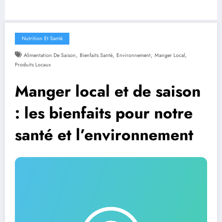
Nutrition Et Santé
,
,
,
,
Alimentation De Saison
Bienfaits Santé
Environnement
Manger Local
Produits Locaux
Manger local et de saison
: les bienfaits pour notre
santé et l’environnement