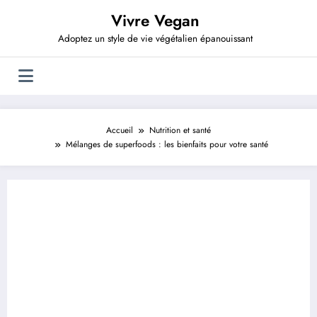
Aller
Vivre Vegan
au
contenu
Adoptez un style de vie végétalien épanouissant
Accueil
Nutrition et santé
Mélanges de superfoods : les bienfaits pour votre santé