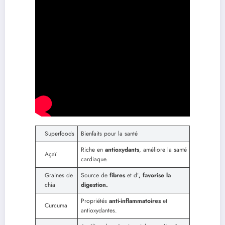
Superfoods
Bienfaits pour la santé
Riche en
antioxydants
, améliore la santé
Açaï
cardiaque.
Graines de
Source de
fibres
et d’
, favorise la
chia
digestion.
Propriétés
anti-inflammatoires
et
Curcuma
antioxydantes.