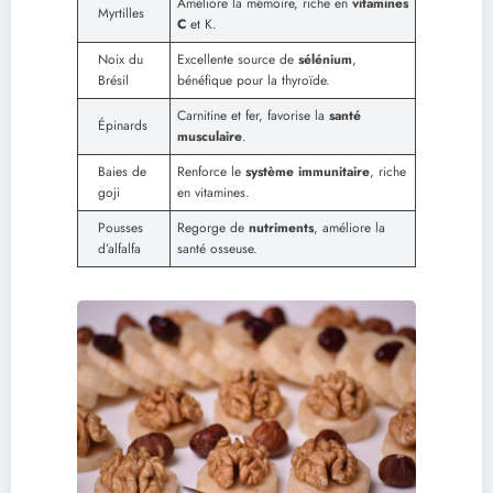
Améliore la mémoire, riche en
vitamines
Myrtilles
C
et K.
Noix du
Excellente source de
sélénium
,
Brésil
bénéfique pour la thyroïde.
Carnitine et fer, favorise la
santé
Épinards
musculaire
.
Baies de
Renforce le
système immunitaire
, riche
goji
en vitamines.
Pousses
Regorge de
nutriments
, améliore la
d’alfalfa
santé osseuse.