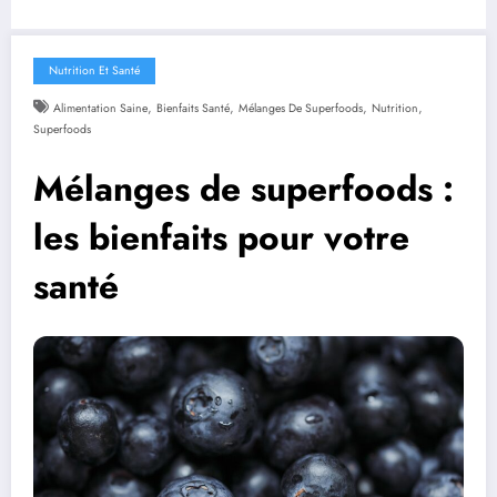
Nutrition Et Santé
,
,
,
,
Alimentation Saine
Bienfaits Santé
Mélanges De Superfoods
Nutrition
Superfoods
Mélanges de superfoods :
les bienfaits pour votre
santé