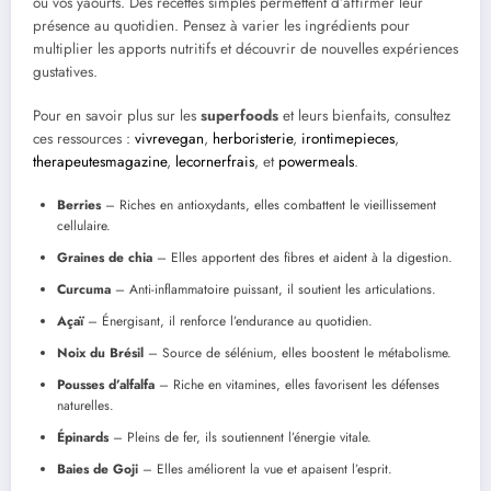
ou vos yaourts. Des recettes simples permettent d’affirmer leur
présence au quotidien. Pensez à varier les ingrédients pour
multiplier les apports nutritifs et découvrir de nouvelles expériences
gustatives.
Pour en savoir plus sur les
superfoods
et leurs bienfaits, consultez
ces ressources :
vivrevegan
,
herboristerie
,
irontimepieces
,
therapeutesmagazine
,
lecornerfrais
, et
powermeals
.
Berries
– Riches en antioxydants, elles combattent le vieillissement
cellulaire.
Graines de chia
– Elles apportent des fibres et aident à la digestion.
Curcuma
– Anti-inflammatoire puissant, il soutient les articulations.
Açaï
– Énergisant, il renforce l’endurance au quotidien.
Noix du Brésil
– Source de sélénium, elles boostent le métabolisme.
Pousses d’alfalfa
– Riche en vitamines, elles favorisent les défenses
naturelles.
Épinards
– Pleins de fer, ils soutiennent l’énergie vitale.
Baies de Goji
– Elles améliorent la vue et apaisent l’esprit.