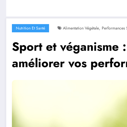
,
Nutrition Et Santé
Alimentation Végétale
Performances 
Sport et véganisme 
améliorer vos perfo