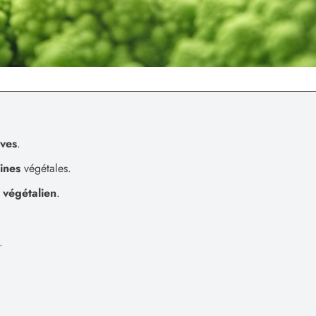
ives
.
ines
végétales.
e
végétalien
.
.