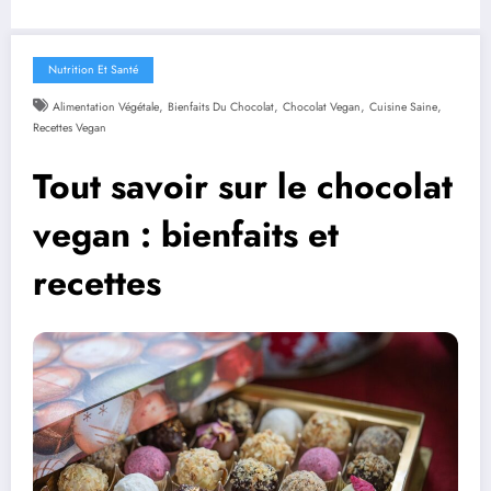
Nutrition Et Santé
,
,
,
,
Alimentation Végétale
Bienfaits Du Chocolat
Chocolat Vegan
Cuisine Saine
Recettes Vegan
Tout savoir sur le chocolat
vegan : bienfaits et
recettes