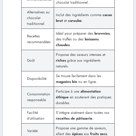
chocolat traditionnel.
Alternatives au
Inclut des ingrédients comme
cacao
chocolat
brut
et
caroube
.
traditionnel
Idéal pour préparer des
brownies
,
Recettes
des truffes ou des
boissons
recommandées
chaudes
.
Propose des saveurs intenses et
Goût
riches
grâce aux ingrédients
naturels.
Se trouve facilement dans les
Disponibilité
magasins bio
ou en ligne.
Participe à une
alimentation
Consommation
éthique
en soutenant des pratiques
responsable
durables.
Facilité
S’intègre aisément dans toutes vos
d’utilisation
recettes de pâtisserie
.
Propose une gamme de saveurs,
Variété
allant des
épices
aux
fruits secs
.