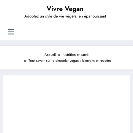
Aller
Vivre Vegan
au
contenu
Adoptez un style de vie végétalien épanouissant
Accueil
Nutrition et santé
Tout savoir sur le chocolat vegan : bienfaits et recettes